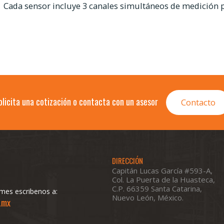
Cada sensor incluye 3 canales simultáneos de medición p
olicita una cotización o contacta con un asesor
Contacto
DIRECCIÓN
Capitán Lucas García #593-A,
Col. La Puerta de la Huasteca,
C.P. 66359 Santa Catarina,
mes escribenos a:
Nuevo León, México.
.mx